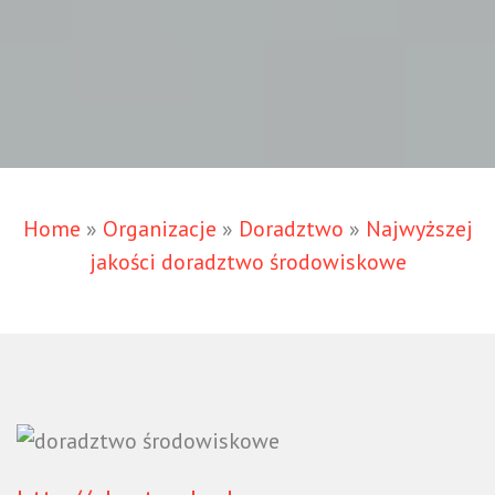
Home
»
Organizacje
»
Doradztwo
»
Najwyższej
jakości doradztwo środowiskowe