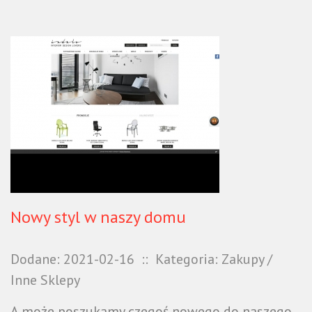
Nowy styl w naszy domu
Dodane: 2021-02-16
::
Kategoria: Zakupy /
Inne Sklepy
A może poszukamy czegoś nowego do naszego