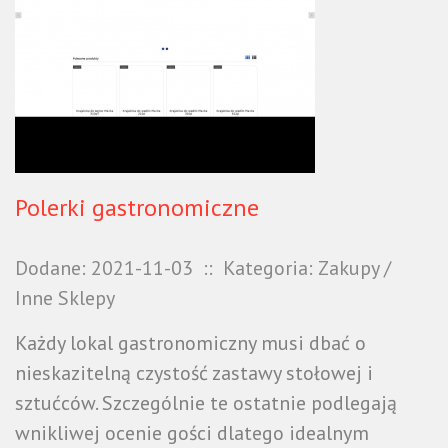
Polerki gastronomiczne
Dodane: 2021-11-03
::
Kategoria: Zakupy /
Inne Sklepy
Każdy lokal gastronomiczny musi dbać o
nieskazitelną czystość zastawy stołowej i
sztućców. Szczególnie te ostatnie podlegają
wnikliwej ocenie gości dlatego idealnym