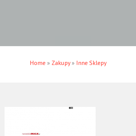
Home
»
Zakupy
»
Inne Sklepy