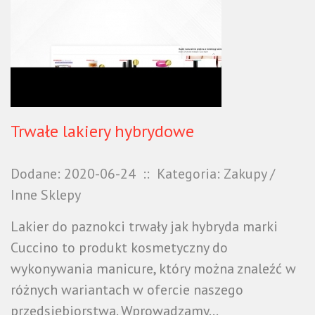
Trwałe lakiery hybrydowe
Dodane: 2020-06-24
::
Kategoria: Zakupy /
Inne Sklepy
Lakier do paznokci trwały jak hybryda marki
Cuccino to produkt kosmetyczny do
wykonywania manicure, który można znaleźć w
różnych wariantach w ofercie naszego
przedsiębiorstwa. Wprowadzamy...