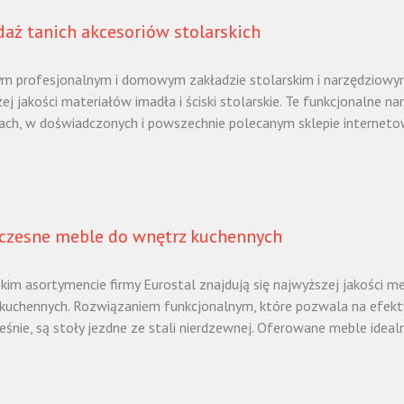
daż tanich akcesoriów stolarskich
m profesjonalnym i domowym zakładzie stolarskim i narzędziowy
ej jakości materiałów imadła i ściski stolarskie. Te funkcjonalne n
ach, w doświadczonych i powszechnie polecanym sklepie interneto
zesne meble do wnętrz kuchennych
kim asortymencie firmy Eurostal znajdują się najwyższej jakości m
kuchennych. Rozwiązaniem funkcjonalnym, które pozwala na efek
śnie, są stoły jezdne ze stali nierdzewnej. Oferowane meble idealni