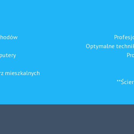
ochodów
Profesj
Optymalne techni
putery
Pr
z mieszkalnych
**Ście