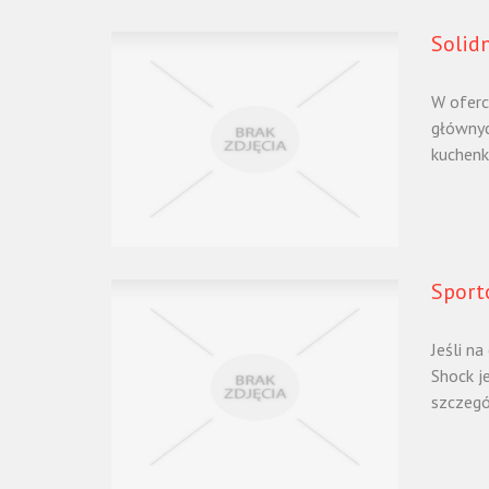
Solidn
W oferc
głównyc
kuchenk
Sport
Jeśli n
Shock j
szczegól