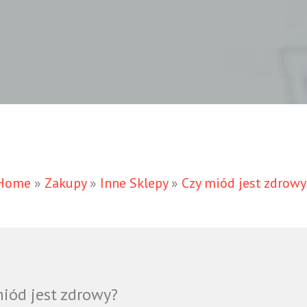
Home
»
Zakupy
»
Inne Sklepy
»
Czy miód jest zdrowy
miód jest zdrowy?