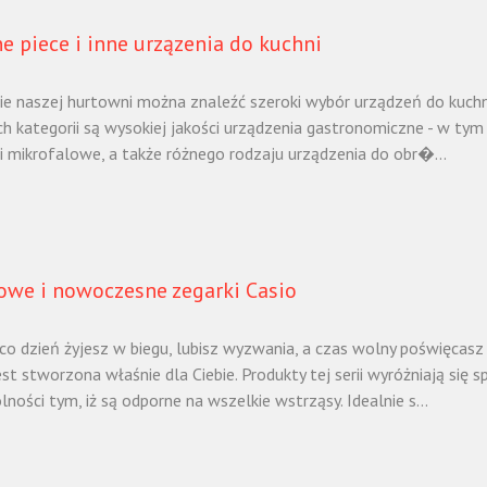
e piece i inne urzązenia do kuchni
ie naszej hurtowni można znaleźć szeroki wybór urządzeń do kuchni
h kategorii są wysokiej jakości urządzenia gastronomiczne - w tym m
i mikrofalowe, a także różnego rodzaju urządzenia do obr�...
owe i nowoczesne zegarki Casio
a co dzień żyjesz w biegu, lubisz wyzwania, a czas wolny poświęcasz
est stworzona właśnie dla Ciebie. Produkty tej serii wyróżniają si
ności tym, iż są odporne na wszelkie wstrząsy. Idealnie s...