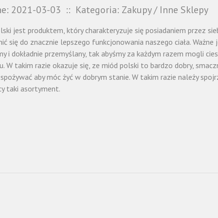
e: 2021-03-03
::
Kategoria: Zakupy / Inne Sklepy
lski jest produktem, który charakteryzuje się posiadaniem przez s
nić się do znacznie lepszego funkcjonowania naszego ciała. Ważne 
y i dokładnie przemyślany, tak abyśmy za każdym razem mogli ciesz
u. W takim razie okazuje się, ze miód polski to bardzo dobry, smac
 spożywać aby móc żyć w dobrym stanie. W takim razie należy spojrz
cy taki asortyment.