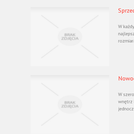
Sprze
W każdy
najlepsz
rozmiar
Nowoc
W szero
wnętrz 
jednocze