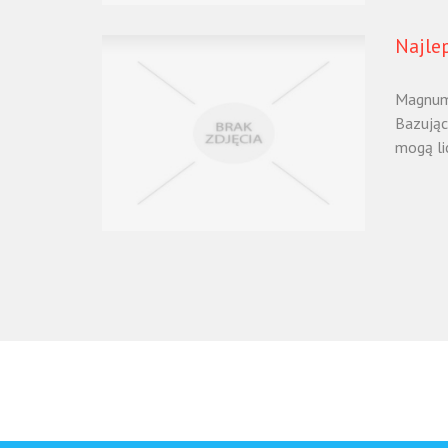
Najle
Magnum-
Bazując
mogą lic