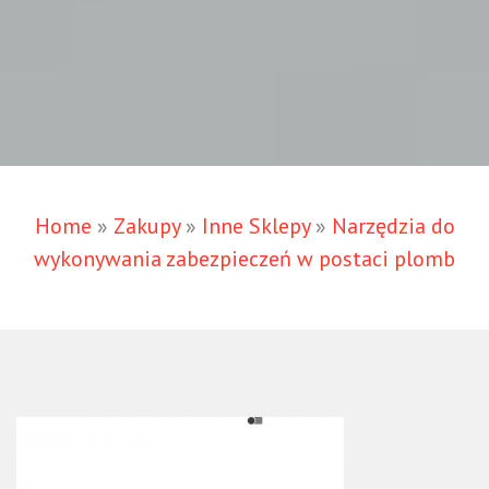
Home
»
Zakupy
»
Inne Sklepy
»
Narzędzia do
wykonywania zabezpieczeń w postaci plomb