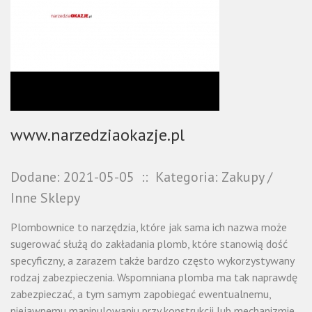
www.narzedziaokazje.pl
Dodane: 2021-05-05
::
Kategoria: Zakupy /
Inne Sklepy
Plombownice to narzędzia, które jak sama ich nazwa może
sugerować służą do zakładania plomb, które stanowią dość
specyficzny, a zarazem także bardzo często wykorzystywany
rodzaj zabezpieczenia. Wspomniana plomba ma tak naprawdę
zabezpieczać, a tym samym zapobiegać ewentualnemu,
niejawnemu manipulowaniu przy konstrukcji lub mechanizmie.