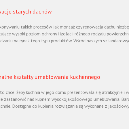
acje starych dachów
konywaniu takich procesów jak montaż czy renowacja dachu niezbęd
ujące wysoki poziom ochrony i izolacji różnego rodzaju powierzchni
zaniu na rynek tego typu produktów. Wśród naszych sztandarowych
nalne kształty umeblowania kuchennego
kto chce, żeby kuchnia w jego domu prezentowała się atrakcyjnie i
e zastanowić nad kupnem wysokojakościowego umeblowania. Bard
hnie. Dostępne do kupienia rozwiązania są wykonane z jakościowyc