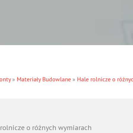
onty
»
Materiały Budowlane
»
Hale rolnicze o różn
 rolnicze o różnych wymiarach