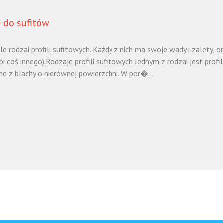
e do sufitów
ele rodzai profili sufitowych. Każdy z nich ma swoje wady i zalety,
bi coś innego).Rodzaje profili sufitowych Jednym z rodzai jest profi
e z blachy o nierównej powierzchni. W por�...