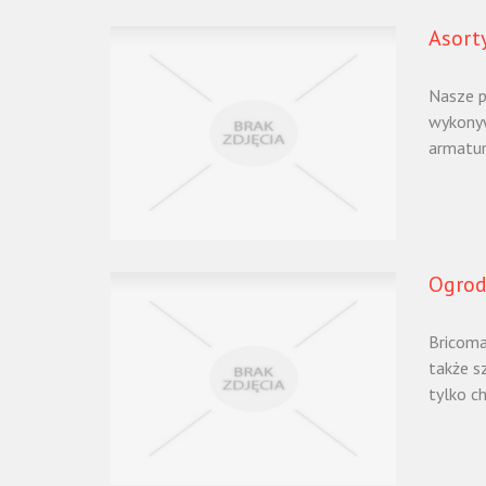
Asort
Nasze p
wykonyw
armatur
Ogrod
Bricoma
także s
tylko ch