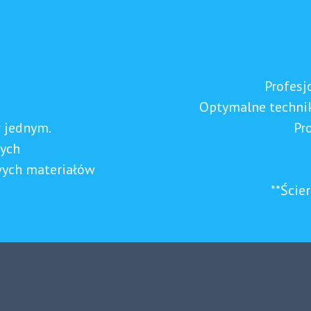
Profesj
Optymalne techni
w jednym.
Pr
wych
wych materiałów
**Ście