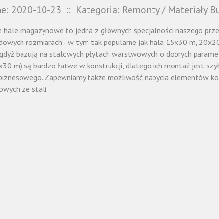
e: 2020-10-23
::
Kategoria: Remonty / Materiały 
 hale magazynowe to jedna z głównych specjalności naszego przed
dowych rozmiarach - w tym tak popularne jak hala 15x30 m, 20x20m
 gdyż bazują na stalowych płytach warstwowych o dobrych paramet
x30 m) są bardzo łatwe w konstrukcji, dlatego ich montaż jest s
 biznesowego. Zapewniamy także możliwość nabycia elementów kons
wych ze stali.