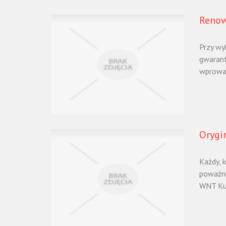
Renow
Przy wy
gwarant
wprowad
Orygi
Każdy, 
poważni
WNT Kuc