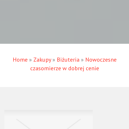
Home
»
Zakupy
»
Biżuteria
»
Nowoczesne
czasomierze w dobrej cenie