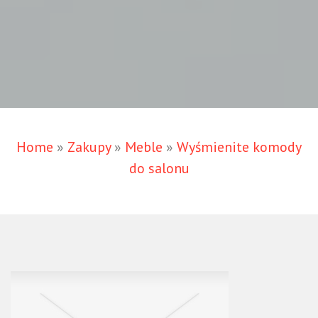
Home
»
Zakupy
»
Meble
»
Wyśmienite komody
do salonu